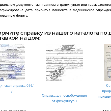
иальном документе, выписанном в травмпункте или травматологом
зафиксирована дата прибытия пациента в медицинское учрежден
рованную форму.
рмите справку из нашего каталога по 
тавкой на дом:
инская справка 086/
Се
у
проф
Справка для освобождения
привив
от физкультуры
ена справки:
Цен