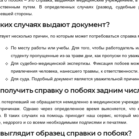
ьственным путем. В определенных случаях (развод, судебные 
певшей стороны.
аких случаях выдают документ?
вует несколько причин, по которым может потребоваться справка
По месту работы или учебы. Для того, чтобы работодатель и
студенту пропущенные из-за травм дни, как пропуски по уваж
Для судебно-медицинской экспертизы. Фиксация побоев може
привлечения человека, нанесшего травмы, к ответственности.
Для суда. Подобный документ является уважительной причино
 получить справку о побоях задним чи
 потерпевший не обращается немедленно в медицинское учреждени
причинам. Однако через определенное время выясняется, что
в. В таких случаях на помощь приходит наш сервис, который м
, недорого и со всеми необходимыми подписями и печатями.
 выглядит образец справки о побоях?