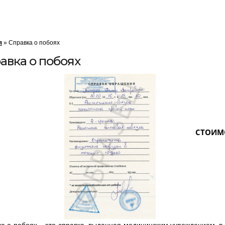
я
»
Справка о побоях
авка о побоях
СТОИМО
а о побоях – это справка, выданная медицинским учреждением, в