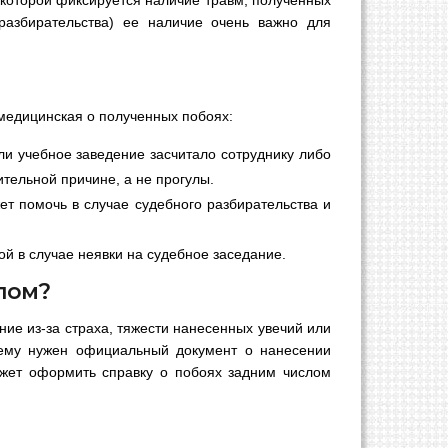
разбирательства) ее наличие очень важно для
 медицинская о полученных побоях:
ли учебное заведение засчитало сотруднику либо
ительной причине, а не прогулы.
т помочь в случае судебного разбирательства и
й в случае неявки на судебное заседание.
слом?
е из-за страха, тяжести нанесенных увечий или
 ему нужен официальный документ о нанесении
ожет оформить справку о побоях задним числом