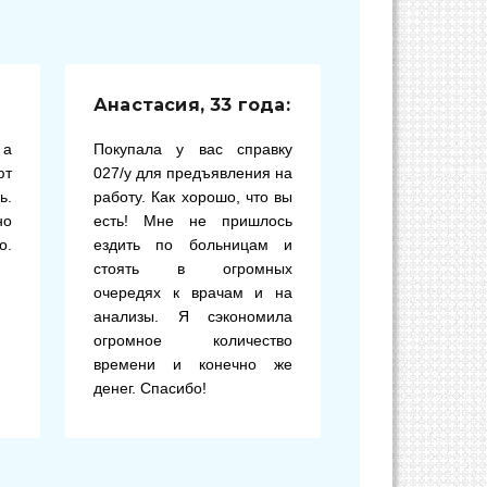
Анастасия, 33 года:
 а
Покупала у вас справку
ют
027/у для предъявления на
ь.
работу. Как хорошо, что вы
но
есть! Мне не пришлось
о.
ездить по больницам и
стоять в огромных
очередях к врачам и на
анализы. Я сэкономила
огромное количество
времени и конечно же
денег. Спасибо!